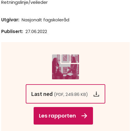
Retningslinje/veileder
Utgivar
:
Nasjonalt fagskoleråd
Publisert
:
27.06.2022
Last ned
(PDF, 249.86 KB)
Les rapporten