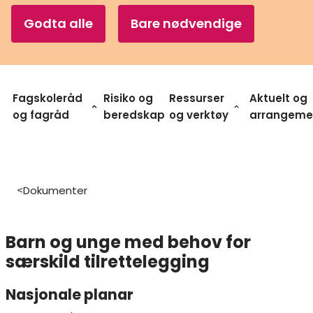
Godta alle
Bare nødvendige
Fagskoleråd
Risiko og
Ressurser
Aktuelt og
og fagråd
beredskap
og verktøy
arrangeme
Dokumenter
>
​​Barn og unge med behov for
særskild tilrettelegging​
Nasjonale planar