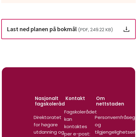
Last ned planen på bokmål
(PDF, 249.22 KB)
Nasjonalt
Kontakt
Om
fagskoleråd
nettstaden
Fagskolerådet
Direktoratet
Personvernfråseg
kan
for høgare
og
kontaktes
utdanning og
tilgjengelighetser
per e-post: