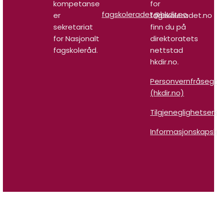
kompetanse
for
fagskoleradet@hkdir.no
er
fagskoleradet.no
sekretariat
finn du på
for Nasjonalt
direktoratets
fagskoleråd.
nettstad
hkdir.no.
Personvernfråseg
(hkdir.no)
Tilgjeneglighetser
Informasjonskapsl