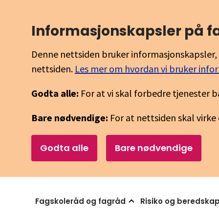
Informasjons­kapsler på 
Denne nettsiden bruker informasjonskapsler, 
nettsiden.
Les mer om hvordan vi bruker info
Godta alle:
For at vi skal forbedre tjenester b
Bare nødvendige:
For at nettsiden skal virke
Godta alle
Bare nødvendige
Fagskoleråd og fagråd
Risiko og beredska