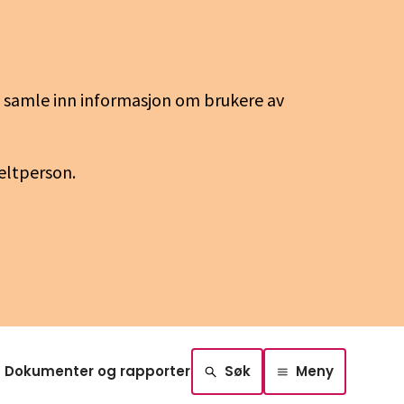
g samle inn informasjon om brukere av
keltperson.
Dokumenter og rapporter
Søk
Meny