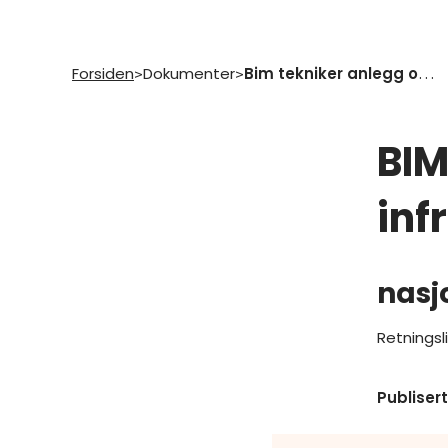
Forsiden
Dokumenter
Bim tekniker anlegg og infrastruktur
>
>
BIM
inf
nasj
Retningsl
Publisert