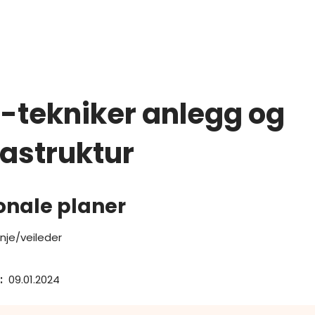
-tekniker anlegg og
rastruktur
onale planer
inje/veileder
:
09.01.2024