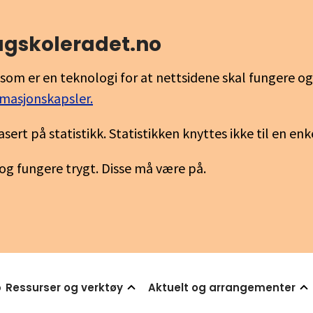
fagskoleradet.no
som er en teknologi for at nettsidene skal fungere o
rmasjonskapsler.
asert på statistikk. Statistikken knyttes ikke til en en
 og fungere trygt. Disse må være på.
p
Ressurser og verktøy
Aktuelt og arrangementer