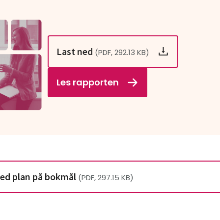
Last ned
(PDF, 292.13 KB)
Les rapporten
ned plan på bokmål
(PDF, 297.15 KB)