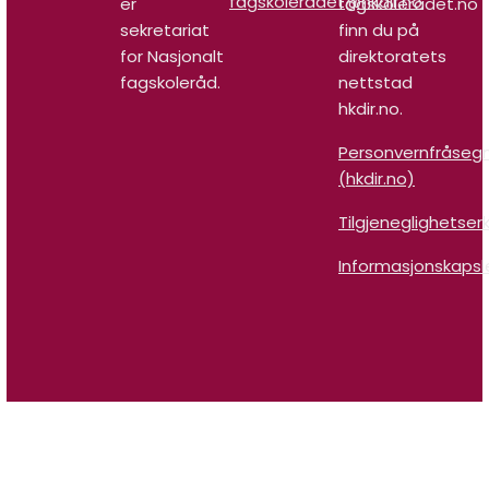
fagskoleradet@hkdir.no
er
fagskoleradet.no
sekretariat
finn du på
for Nasjonalt
direktoratets
fagskoleråd.
nettstad
hkdir.no.
Personvernfråseg
(hkdir.no)
Tilgjeneglighetser
Informasjonskapsl