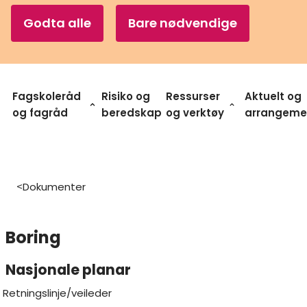
Godta alle
Bare nødvendige
Fagskoleråd
Risiko og
Ressurser
Aktuelt og
og fagråd
beredskap
og verktøy
arrangeme
Dokumenter
>
​​Boring​
Nasjonale planar
Retningslinje/veileder