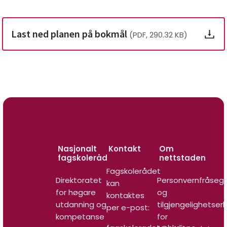
Last ned planen på bokmål
(PDF, 290.32 KB)
Nasjonalt
Kontakt
Om
fagskoleråd
nettstaden
Fagskolerådet
Direktoratet
Personvernfråseg
kan
for høgare
og
kontaktes
utdanning og
tilgjengelighetser
per e-post:
kompetanse
for