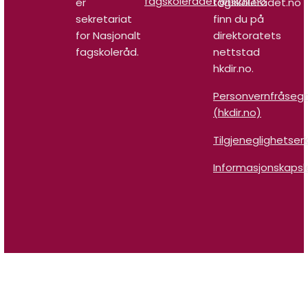
fagskoleradet@hkdir.no
er
fagskoleradet.no
sekretariat
finn du på
for Nasjonalt
direktoratets
fagskoleråd.
nettstad
hkdir.no.
Personvernfråseg
(hkdir.no)
Tilgjeneglighetser
Informasjonskapsl