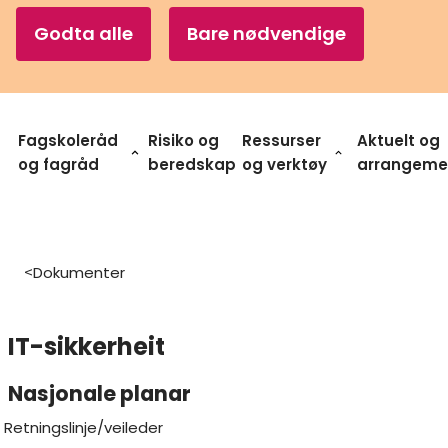
Godta alle
Bare nødvendige
Fagskoleråd
Risiko og
Ressurser
Aktuelt og
og fagråd
beredskap
og verktøy
arrangeme
Dokumenter
>
IT-sikkerheit
Nasjonale planar
Retningslinje/veileder