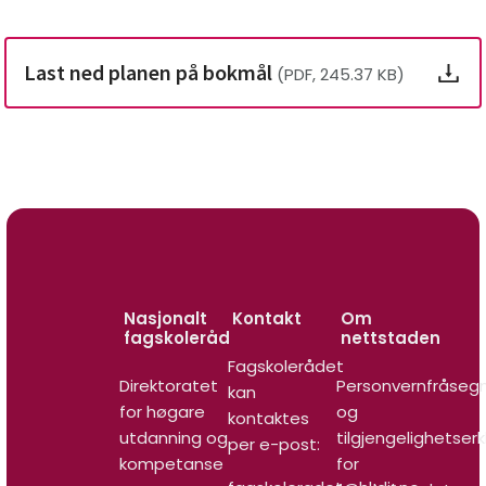
Last ned planen på bokmål
(PDF, 245.37 KB)
Nasjonalt
Kontakt
Om
fagskoleråd
nettstaden
Fagskolerådet
Direktoratet
Personvernfråseg
kan
for høgare
og
kontaktes
utdanning og
tilgjengelighetser
per e-post:
kompetanse
for