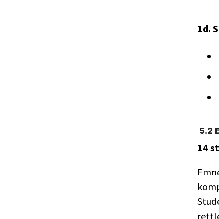
1d. 
5
.
2
14 s
Emne
kompl
Stud
rettl