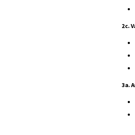
2c. 
3a. 