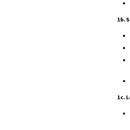
1b. 
1c. 