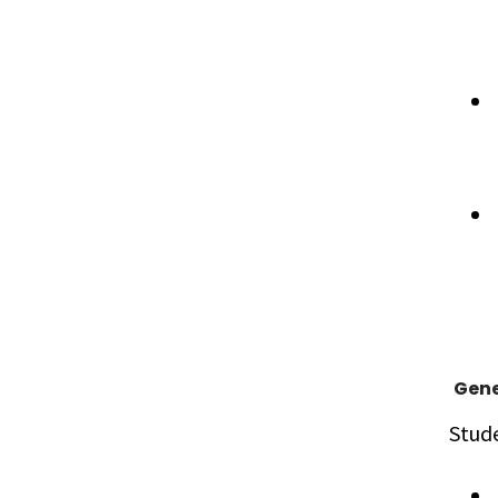
Gene
Stud