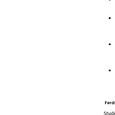
Ferd
Stud