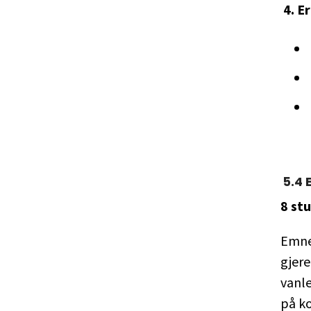
4. E
5
.
4
8 st
Emnet
gjere
vanle
på ko