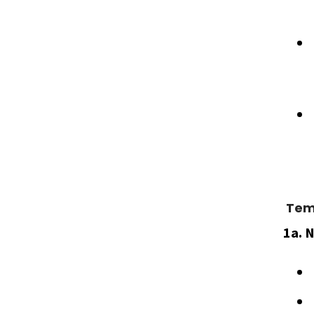
Te
1a. 