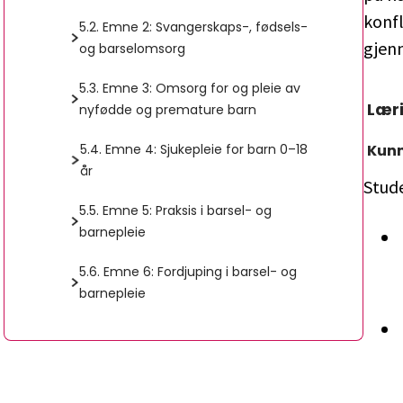
konfl
5
.
2
.
Emne 2: Svangerskaps-, fødsels-
gjen
og barselomsorg
5
.
3
.
Emne 3: Omsorg for og pleie av
Lær
nyfødde og premature barn
Kun
5
.
4
.
Emne 4: Sjukepleie for barn 0–18
år
Stud
5
.
5
.
Emne 5: Praksis i barsel- og
barnepleie
5
.
6
.
Emne 6: Fordjuping i barsel- og
barnepleie