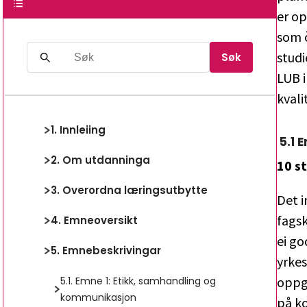
er op
som ò
studi
Søk
LUB i
kvali
1
.
Innleiing
5
.
1
E
2
.
Om utdanninga
10 s
3
.
Overordna læringsutbytte
Det i
fags
4
.
Emneoversikt
ei go
5
.
Emnebeskrivingar
yrkes
oppgå
5
.
1
.
Emne 1: Etikk, samhandling og
kommunikasjon
på k