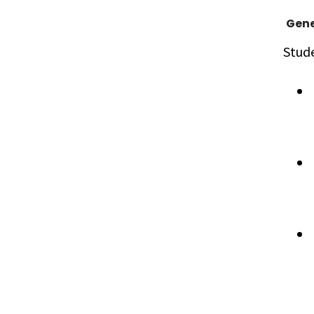
Gene
Stud