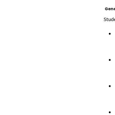
Gene
Stud