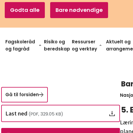
Godta alle
Bare nødvendige
Fagskoleråd
Risiko og
Ressurser
Aktuelt og
og fagråd
beredskap
og verktøy
arrangeme
​Ba
Gå til forsiden
Nasjo
5
.
Last ned
(PDF, 329.05 KB)
Læri
plane