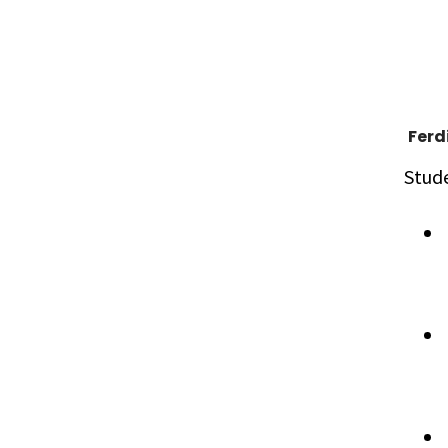
Ferd
Stud