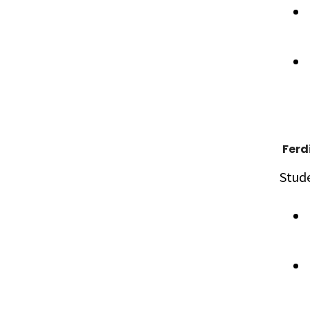
Ferd
Stud