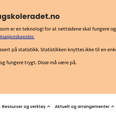
fagskoleradet.no
som er en teknologi for at nettsidene skal fungere o
rmasjonskapsler.
asert på statistikk. Statistikken knyttes ikke til en en
 og fungere trygt. Disse må være på.
p
Ressurser og verktøy
Aktuelt og arrangementer