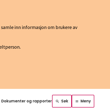
g samle inn informasjon om brukere av
keltperson.
Dokumenter og rapporter
Søk
Meny