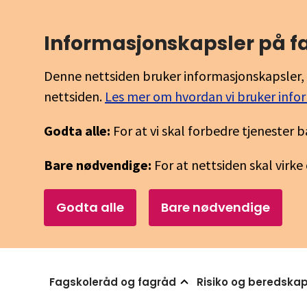
Informasjons­kapsler på 
Denne nettsiden bruker informasjonskapsler, 
nettsiden.
Les mer om hvordan vi bruker info
Godta alle:
For at vi skal forbedre tjenester b
Bare nødvendige:
For at nettsiden skal virke
Godta alle
Bare nødvendige
Fagskoleråd og fagråd
Risiko og beredska