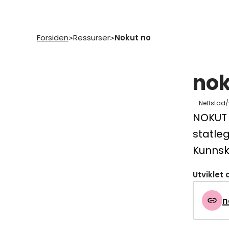
Forsiden
Ressurser
Nokut no
>
>
nok
Nettstad/
NOKUT –
statle
Kunns
Utviklet 
n