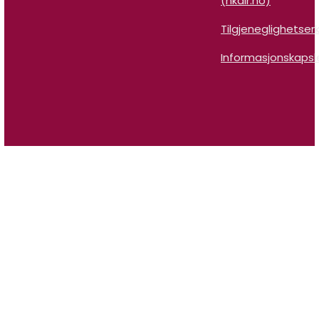
(hkdir.no)
Tilgjeneglighetser
Informasjonskapsl