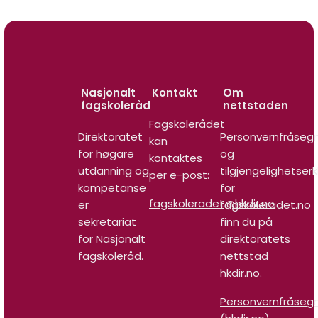
Nasjonalt
Kontakt
Om
fagskoleråd
nettstaden
Fagskolerådet
Direktoratet
Personvernfråseg
kan
for høgare
og
kontaktes
utdanning og
tilgjengelighetser
per e-post:
kompetanse
for
fagskoleradet@hkdir.no
er
fagskoleradet.no
sekretariat
finn du på
for Nasjonalt
direktoratets
fagskoleråd.
nettstad
hkdir.no.
Personvernfråseg