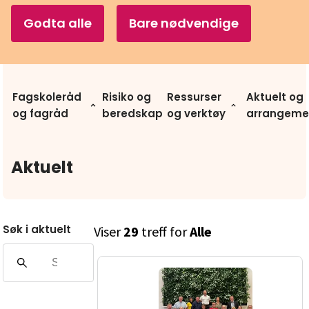
Godta alle
Bare nødvendige
Fagskoleråd
Risiko og
Ressurser
Aktuelt og
og fagråd
beredskap
og verktøy
arrangeme
Aktuelt
Søk i aktuelt
Viser
29
treff for
Alle