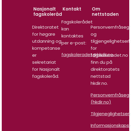
Nasjonalt
Kontakt
Om
fagskoleråd
nettstaden
Fagskolerådet
Direktoratet
Personvernfråseg
kan
for høgare
og
kontaktes
utdanning og
tilgjengelighetser
per e-post:
kompetanse
for
fagskoleradet@hkdir.no
er
fagskoleradet.no
sekretariat
finn du på
for Nasjonalt
direktoratets
fagskoleråd.
nettstad
hkdir.no.
Personvernfråseg
(hkdir.no)
Tilgjeneglighetser
Informasjonskapsl