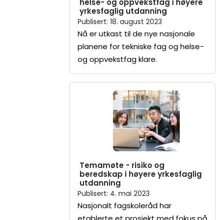
helse- og oppvekstfag i høyere
yrkesfaglig utdanning
Publisert
:
18. august 2023
Nå er utkast til de nye nasjonale
planene for tekniske fag og helse-
og oppvekstfag klare.
Temamøte - risiko og
beredskap i høyere yrkesfaglig
utdanning
Publisert
:
4. mai 2023
Nasjonalt fagskoleråd har
etablerte et prosjekt med fokus på